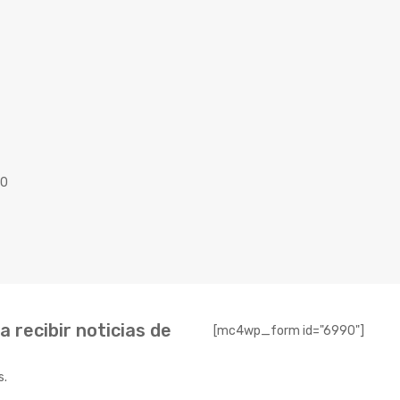
40
 recibir noticias de
[mc4wp_form id="6990"]
s.