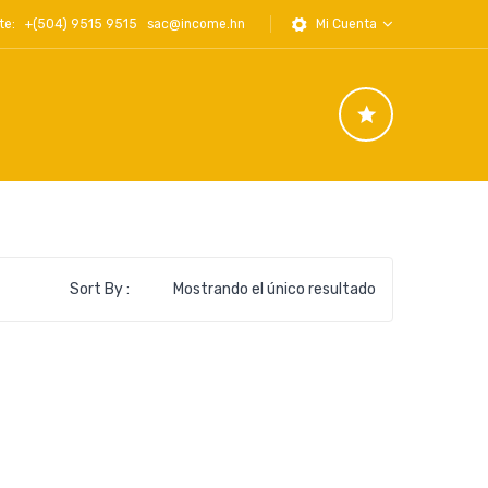
iente: +(504) 9515 9515
sac@income.hn
Mi Cuenta
Sort By :
Mostrando el único resultado