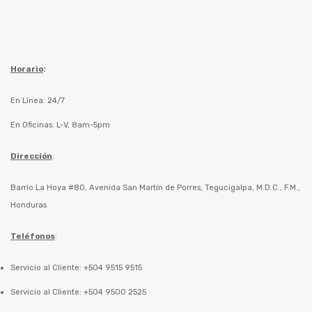
Horario
:
En Línea: 24/7
En Oficinas: L-V, 8am-5pm
Dirección
:
Barrio La Hoya #80, Avenida San Martín de Porres, Tegucigalpa, M.D.C., F.M.,
Honduras
Teléfonos
:
Servicio al Cliente: +504 9515 9515
Servicio al Cliente: +504 9500 2525