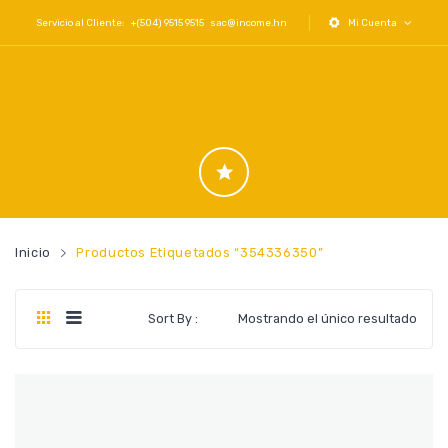
Servicio al Cliente: +(504) 9515 9515
sac@income.hn
Mi Cuenta
Inicio
Productos Etiquetados “354336350”
Sort By :
Mostrando el único resultado