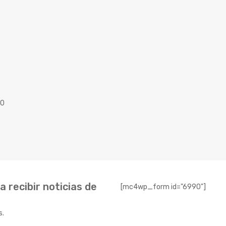
40
 recibir noticias de
[mc4wp_form id="6990"]
s.