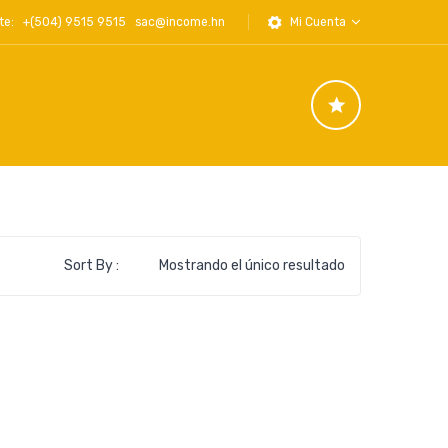
iente: +(504) 9515 9515
sac@income.hn
Mi Cuenta
Sort By :
Mostrando el único resultado