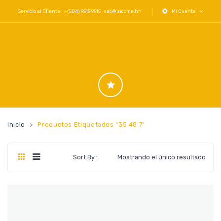
Servicio al Cliente: +(504) 9515 9515
sac@income.hn
Mi Cuenta
Inicio
Productos Etiquetados “35 48 7”
Sort By :
Mostrando el único resultado