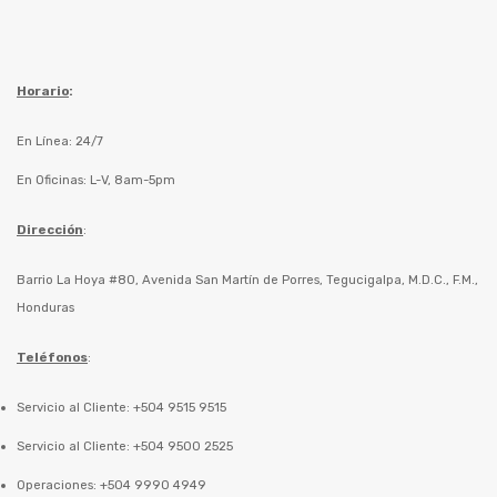
Horario
:
En Línea: 24/7
En Oficinas: L-V, 8am-5pm
Dirección
:
Barrio La Hoya #80, Avenida San Martín de Porres, Tegucigalpa, M.D.C., F.M.,
Honduras
Teléfonos
:
Servicio al Cliente: +504 9515 9515
Servicio al Cliente: +504 9500 2525
Operaciones: +504 9990 4949