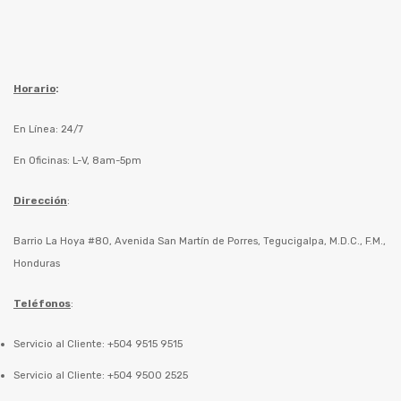
Horario
:
En Línea: 24/7
En Oficinas: L-V, 8am-5pm
Dirección
:
Barrio La Hoya #80, Avenida San Martín de Porres, Tegucigalpa, M.D.C., F.M.,
Honduras
Teléfonos
:
Servicio al Cliente: +504 9515 9515
Servicio al Cliente: +504 9500 2525