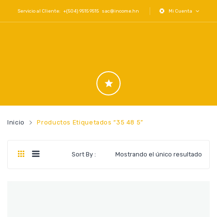
Servicio al Cliente: +(504) 9515 9515
sac@income.hn
Mi Cuenta
Inicio
Productos Etiquetados “35 48 5”
Sort By :
Mostrando el único resultado