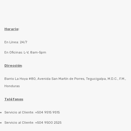
Horario
:
En Línea: 24/7
En Oficinas: L-V, 8am-5pm
Dirección
:
Barrio La Hoya #80, Avenida San Martín de Porres, Tegucigalpa, M.D.C., F.M.,
Honduras
Teléfonos
:
Servicio al Cliente: +504 9515 9515
Servicio al Cliente: +504 9500 2525