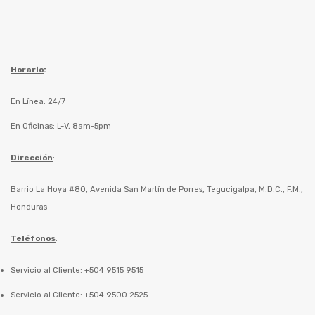
Horario
:
En Línea: 24/7
En Oficinas: L-V, 8am-5pm
Dirección
:
Barrio La Hoya #80, Avenida San Martín de Porres, Tegucigalpa, M.D.C., F.M.,
Honduras
Teléfonos
:
Servicio al Cliente: +504 9515 9515
Servicio al Cliente: +504 9500 2525