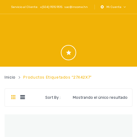
Servicio al Cliente: +(504) 9515 9515
sac@income.hn
Mi Cuenta
Inicio
Productos Etiquetados “27X42X7”
Sort By :
Mostrando el único resultado