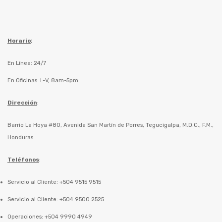
Horario
:
En Línea: 24/7
En Oficinas: L-V, 8am-5pm
Dirección
:
Barrio La Hoya #80, Avenida San Martín de Porres, Tegucigalpa, M.D.C., F.M.,
Honduras
Teléfonos
:
Servicio al Cliente: +504 9515 9515
Servicio al Cliente: +504 9500 2525
Operaciones: +504 9990 4949