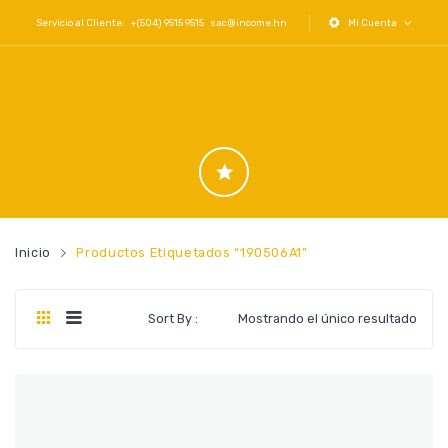
Servicio al Cliente: +(504) 9515 9515
sac@income.hn
Mi Cuenta
Inicio
Productos Etiquetados “190506A1”
Sort By :
Mostrando el único resultado