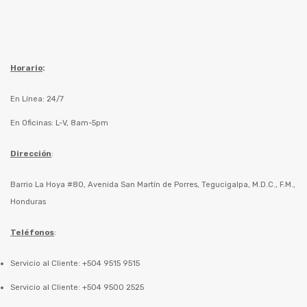
Horario
:
En Línea: 24/7
En Oficinas: L-V, 8am-5pm
Dirección
:
Barrio La Hoya #80, Avenida San Martín de Porres, Tegucigalpa, M.D.C., F.M.,
Honduras
Teléfonos
:
Servicio al Cliente: +504 9515 9515
Servicio al Cliente: +504 9500 2525