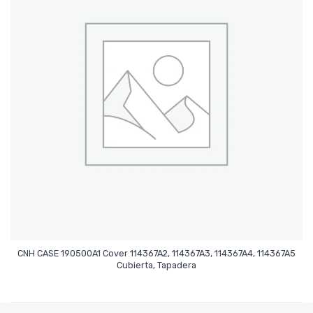
CNH CASE 190500A1 Cover 114367A2, 114367A3, 114367A4, 114367A5
Leer Más
Cubierta, Tapadera