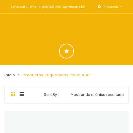
Servicio al Cliente: +(504) 9515 9515
sac@income.hn
Mi Cuenta
Inicio
Productos Etiquetados “190500A1”
Sort By :
Mostrando el único resultado