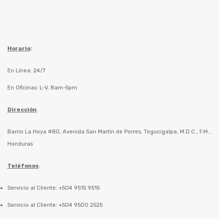
Horario
:
En Línea: 24/7
En Oficinas: L-V, 8am-5pm
Dirección
:
Barrio La Hoya #80, Avenida San Martín de Porres, Tegucigalpa, M.D.C., F.M.,
Honduras
Teléfonos
:
Servicio al Cliente: +504 9515 9515
Servicio al Cliente: +504 9500 2525