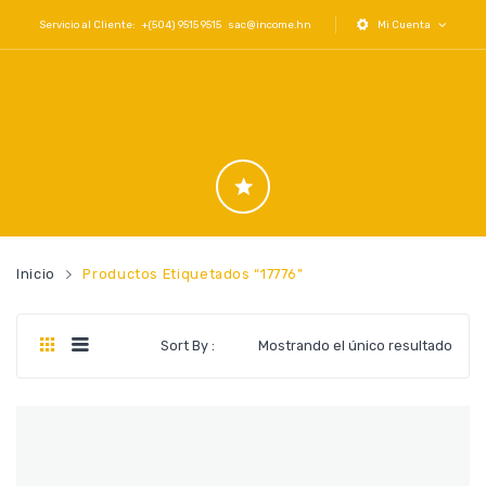
Servicio al Cliente: +(504) 9515 9515
sac@income.hn
Mi Cuenta
Inicio
Productos Etiquetados “17776”
Sort By :
Mostrando el único resultado