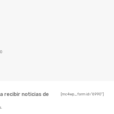
40
 recibir noticias de
[mc4wp_form id="6990"]
s.