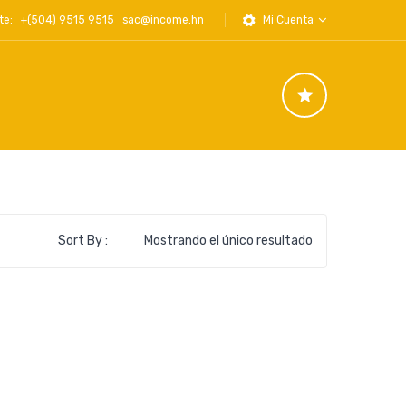
iente: +(504) 9515 9515
sac@income.hn
Mi Cuenta
Sort By :
Mostrando el único resultado