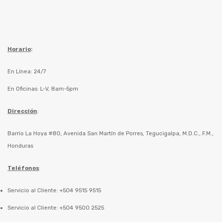
Horario
:
En Línea: 24/7
En Oficinas: L-V, 8am-5pm
Dirección
:
Barrio La Hoya #80, Avenida San Martín de Porres, Tegucigalpa, M.D.C., F.M.,
Honduras
Teléfonos
:
Servicio al Cliente: +504 9515 9515
Servicio al Cliente: +504 9500 2525