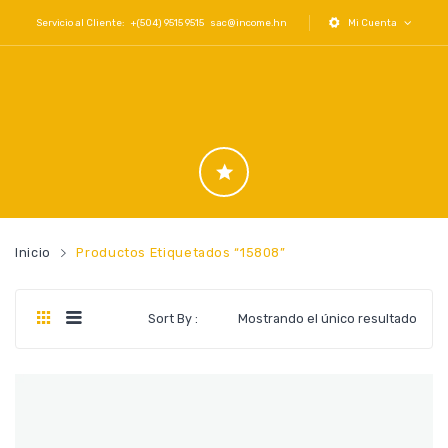
Servicio al Cliente: +(504) 9515 9515
sac@income.hn
Mi Cuenta
Inicio
Productos Etiquetados “15808”
Sort By :
Mostrando el único resultado