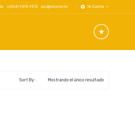
iente: +(504) 9515 9515
sac@income.hn
Mi Cuenta
Sort By :
Mostrando el único resultado