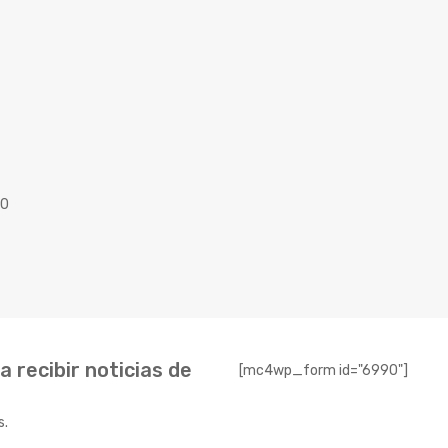
40
 recibir noticias de
[mc4wp_form id="6990"]
s.