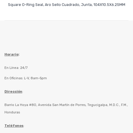
Leer Más
Square O-Ring Seal, Aro Sello Cuadrado, Junta, 104X10.5X6.25MM
Horario
:
En Línea: 24/7
En Oficinas: L-V, 8am-5pm
Dirección
:
Barrio La Hoya #80, Avenida San Martín de Porres, Tegucigalpa, M.D.C., F.M.,
Honduras
Teléfonos
: