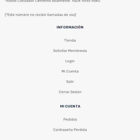
*Robot Cotizador Cemento solamente: +504 9595 9540
(*Este número no recibe llamadas de voz)
INFORMACIÓN
Tienda
Solicitar Membresía
Login
Mi Cuenta
Salir
Cerrar Sesión
MI CUENTA
Pedidos
Contraseña Perdida