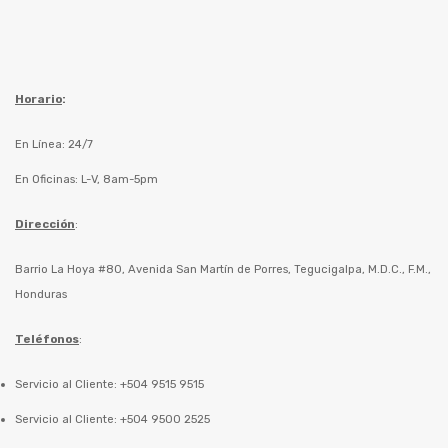
Horario
:
En Línea: 24/7
En Oficinas: L-V, 8am-5pm
Dirección
:
Barrio La Hoya #80, Avenida San Martín de Porres, Tegucigalpa, M.D.C., F.M.,
Honduras
Teléfonos
:
Servicio al Cliente: +504 9515 9515
Servicio al Cliente: +504 9500 2525