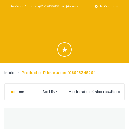
Servicio al Cliente: +(504) 9515 9515
sac@income.hn
Mi Cuenta
Inicio
Productos Etiquetados “0852834525”
Sort By :
Mostrando el único resultado