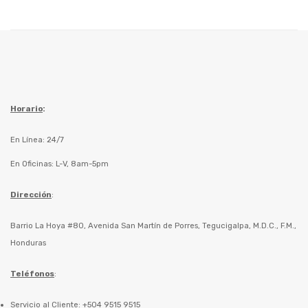
Horario
:
En Línea: 24/7
En Oficinas: L-V, 8am-5pm
Dirección
:
Barrio La Hoya #80, Avenida San Martín de Porres, Tegucigalpa, M.D.C., F.M.,
Honduras
Teléfonos
:
Servicio al Cliente: +504 9515 9515