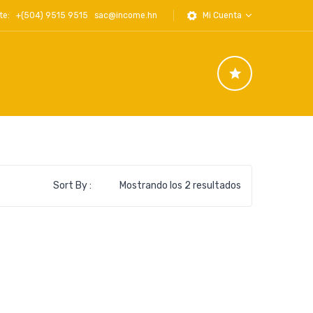
iente: +(504) 9515 9515
sac@income.hn
Mi Cuenta
Ordenado
Sort By :
Mostrando los 2 resultados
por
los
últimos