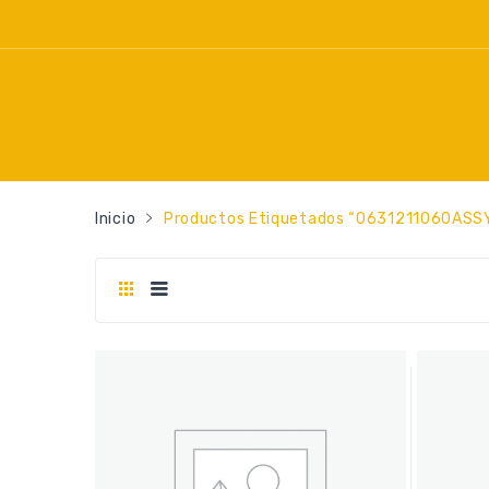
Inicio
Productos Etiquetados “0631211060ASS