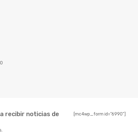
40
 recibir noticias de
[mc4wp_form id="6990"]
s.